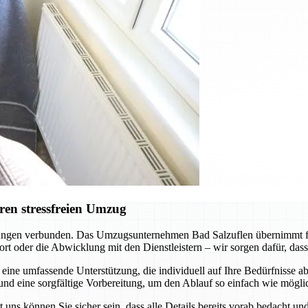
ren stressfreien Umzug
erungen verbunden. Das Umzugsunternehmen Bad Salzuflen übernimmt fü
t oder die Abwicklung mit den Dienstleistern – wir sorgen dafür, dass a
r eine umfassende Unterstützung, die individuell auf Ihre Bedürfnisse 
nd eine sorgfältige Vorbereitung, um den Ablauf so einfach wie möglic
 uns können Sie sicher sein, dass alle Details bereits vorab bedacht u