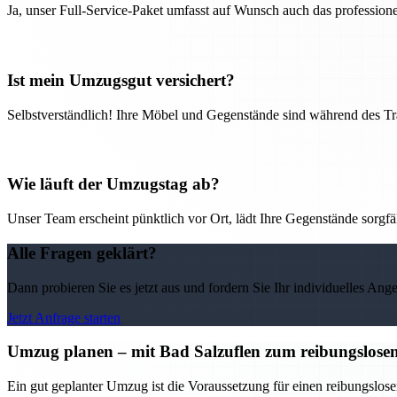
Ja, unser Full-Service-Paket umfasst auf Wunsch auch das professio
Ist mein Umzugsgut versichert?
Selbstverständlich! Ihre Möbel und Gegenstände sind während des Tra
Wie läuft der Umzugstag ab?
Unser Team erscheint pünktlich vor Ort, lädt Ihre Gegenstände sorgfälti
Alle Fragen geklärt?
Dann probieren Sie es jetzt aus und fordern Sie Ihr individuelles Ang
Jetzt Anfrage starten
Umzug planen – mit Bad Salzuflen zum reibungslose
Ein gut geplanter Umzug ist die Voraussetzung für einen reibungslos