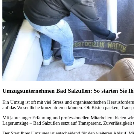
Umzugsunternehmen Bad Salzuflen: So starten Sie Ih
Ein Umzug ist oft mit viel Stress und organisatorischen Herausford
auf das Wesentliche konzentrieren können. Ob Kisten packen, Transpor
Mit jahrelanger Erfahrung und professionellen Mitarbeitern bieten wi
Lagerumzüge – Bad Salzuflen setzt auf Transparenz, Zuverlässigkeit u
Der Start Ihres Umzuges ist entscheidend für den weiteren Ablauf. Mit